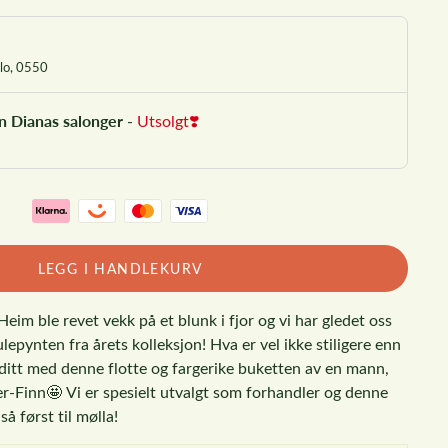
Frøken Dianas Salonger Oslo, 0550
en Dianas salonger
-
Utsolgt❣️
LEGG I HANDLEKURV
Heim ble revet vekk på et blunk i fjor og vi har gledet oss
julepynten fra årets kolleksjon!
Hva er vel ikke stiligere enn
 ditt med denne flotte og fargerike buketten av en mann,
er-Finn
🤩 Vi er spesielt utvalgt som forhandler og denne
så først til mølla!