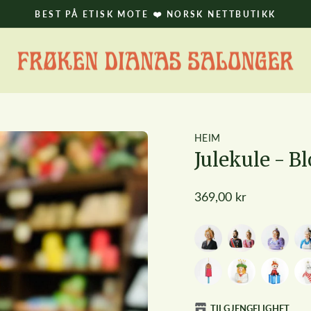
BEST PÅ ETISK MOTE ❤️ NORSK NETTBUTIKK
Pause
HEIM
Julekule - B
Ordinær
369,00 kr
pris
TILGJENGELIGHET