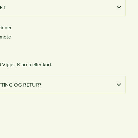
ET
vinner
k mote
 Vipps, Klarna eller kort
TING OG RETUR?