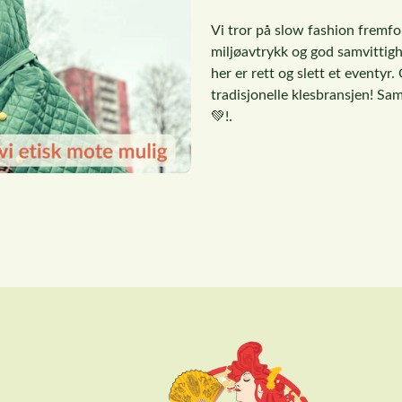
Vi tror på slow fashion fremfor
miljøavtrykk og god samvittighe
her er rett og slett et eventy
tradisjonelle klesbransjen! Sa
💚!.