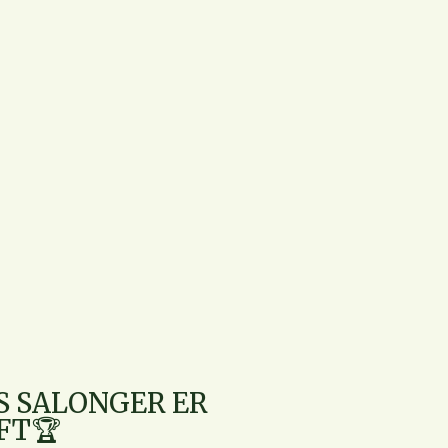
S SALONGER ER
FT🏆